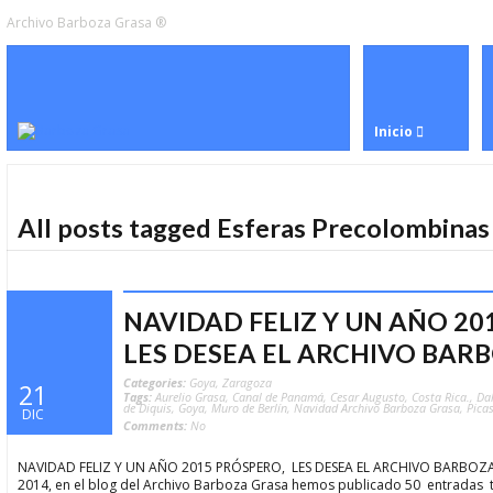
Archivo Barboza Grasa ®
Inicio
All posts tagged Esferas Precolombinas
NAVIDAD FELIZ Y UN AÑO 20
LES DESEA EL ARCHIVO BAR
Categories:
Goya
,
Zaragoza
21
Tags:
Aurelio Grasa
,
Canal de Panamá
,
Cesar Augusto
,
Costa Rica.
,
Dal
de Diquis
,
Goya
,
Muro de Berlín
,
Navidad Archivo Barboza Grasa
,
Pica
DIC
Comments:
No
NAVIDAD FELIZ Y UN AÑO 2015 PRÓSPERO, LES DESEA EL ARCHIVO BARBOZA 
2014, en el blog del Archivo Barboza Grasa hemos publicado 50 entradas