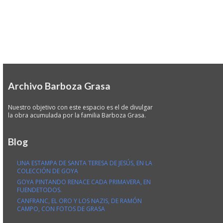
Archivo Barboza Grasa
Nuestro objetivo con este espacio es el de divulgar
la obra acumulada por la familia Barboza Grasa.
Blog
UNA ESTAMPA DE SANTA TERESA DE JESÚS, EN LA
COLECCIÓN DE GOYA
GOYA PINTANDO RENACE CADA PRIMAVERA, EN
FUENDETODOS.
CANFRANC, EL ORO Y LOS NAZIS, DE RAMÓN
CAMPO, CON FOTOS DE GRASA