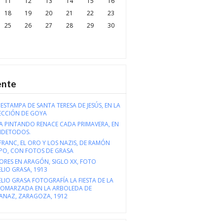
11
12
13
14
15
16
18
19
20
21
22
23
25
26
27
28
29
30
ente
ESTAMPA DE SANTA TERESA DE JESÚS, EN LA
ECCIÓN DE GOYA
 PINTANDO RENACE CADA PRIMAVERA, EN
NDETODOS.
RANC, EL ORO Y LOS NAZIS, DE RAMÓN
PO, CON FOTOS DE GRASA
ORES EN ARAGÓN, SIGLO XX, FOTO
LIO GRASA, 1913
LIO GRASA FOTOGRAFÍA LA FIESTA DE LA
COMARZADA EN LA ARBOLEDA DE
ANAZ, ZARAGOZA, 1912