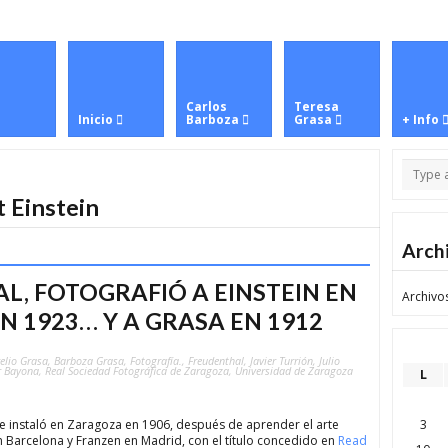
Carlos
Teresa
Inicio
Barboza
Grasa
+ Info
t Einstein
Arch
L, FOTOGRAFIÓ A EINSTEIN EN
Archivo
 1923… Y A GRASA EN 1912
elio Grasa
,
Barboza Grasa
,
Fotografía.
,
Freudenthal
,
Javier Turrión
,
Julio
r Bayona
,
Real Sociedad Fotográfica de Zaragoza
,
Universidad de Zaragoza
L
3
e instaló en Zaragoza en 1906, después de aprender el arte
 Barcelona y Franzen en Madrid, con el título concedido en
Read