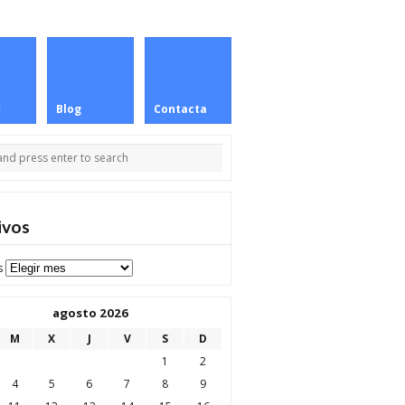
Blog
Contacta
ivos
s
agosto 2026
M
X
J
V
S
D
1
2
4
5
6
7
8
9