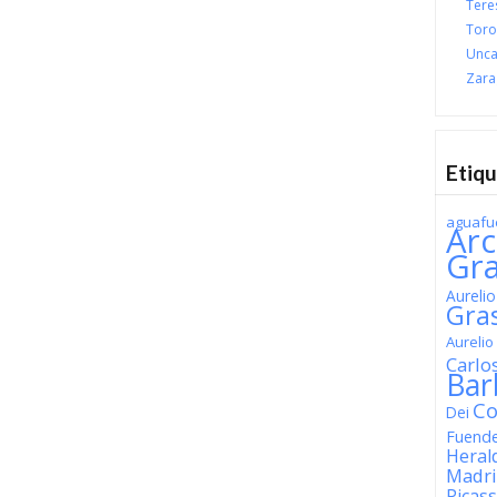
Tere
Toro
Unca
Zara
Etiq
aguafu
Arc
Gr
Aureli
Gra
Aureli
Carlo
Bar
Co
Dei
Fuend
Heral
Madr
Picas