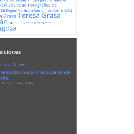
Pierre Gassier
Pintura
pintura mural en
Real Sociedad Fotográfica de
oza
Roma
RSFZ
Regina Martirum
Remolinos
Teresa Grasa
a Grasa
dán
UNESCO
Venecia
xilografía
agoza
siciones
ental: Barboza 40 años pintando
paña.
arboza
,
Pintura
,
Video