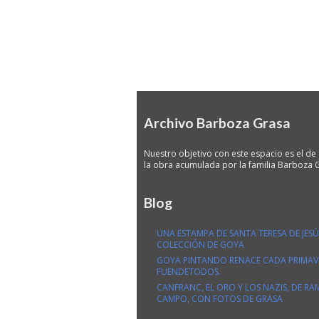
Archivo Barboza Grasa
Nuestro objetivo con este espacio es el de 
la obra acumulada por la familia Barboza 
Blog
UNA ESTAMPA DE SANTA TERESA DE JESÚS
COLECCIÓN DE GOYA
GOYA PINTANDO RENACE CADA PRIMAVE
FUENDETODOS.
CANFRANC, EL ORO Y LOS NAZIS, DE R
CAMPO, CON FOTOS DE GRASA