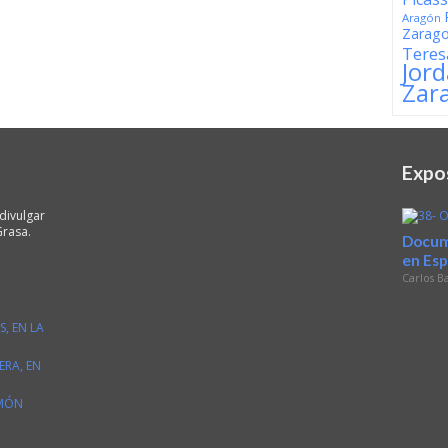
Aragón
Zarag
Teres
Jor
Zar
Expo
divulgar
Grasa.
Docum
en Es
Carlos B
, EN LA
RA, EN
AMÓN