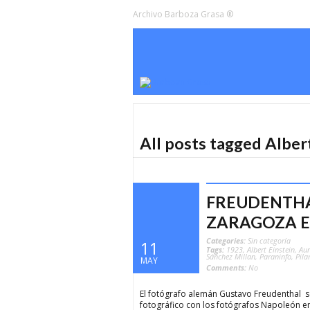
Archivo Barboza Grasa ®
All posts tagged Alber
FREUDENTHA
ZARAGOZA EN
Categories:
Sin categoría
11
Tags:
1923
,
Albert Einstein
,
Aur
Sánchez Millan
,
Paraninfo
,
Pila
MAY
Comments:
No
El fotógrafo alemán Gustavo Freudenthal s
fotográfico con los fotógrafos Napoleón en