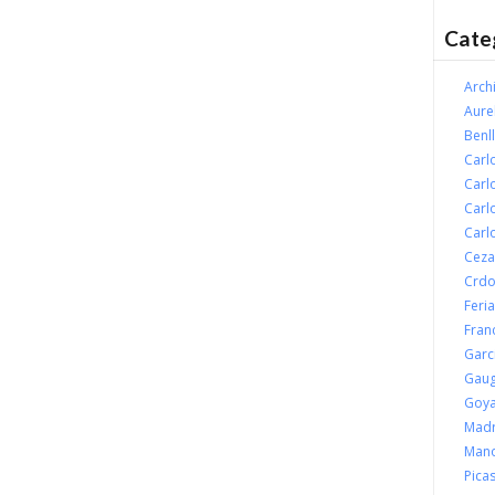
Cate
Arch
Aure
Benll
Carl
Carl
Carl
Carl
Ceza
Crdo
Feria
Fran
Garc
Gaug
Goy
Madr
Mano
Pica