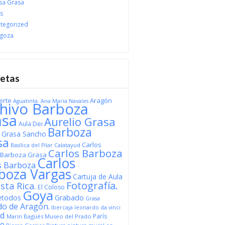
sa Grasa
s
tegorized
goza
uetas
erte
Aragón
Aguatinta.
Ana María Navales
hivo Barboza
asa
Aurelio Grasa
Aula Dei
Barboza
o Grasa Sancho
sa
Carlos
Calatayud
Basílica del Pilar
Carlos Barboza
o Barboza Grasa
Carlos
s Barboza
boza Vargas
Cartuja de Aula
Fotografía.
sta Rica.
El Coloso
Goya
etodos
Grabado
Grasa
do de Aragón.
Ibercaja
leonardo da vinci
id
París
Marin Bagüés
Museo del Prado
so