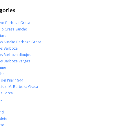
gories
ivo Barboza Grasa
lio Grasa Sancho
iure
os Aurelio Barboza Grasa
os Barboza
os Barboza dibujos
os Barboza Vargas
nne
ba.
 del Pilar 1944
cisco M. Barboza Grasa
ia Lorca
uin
a
id
lete
sso