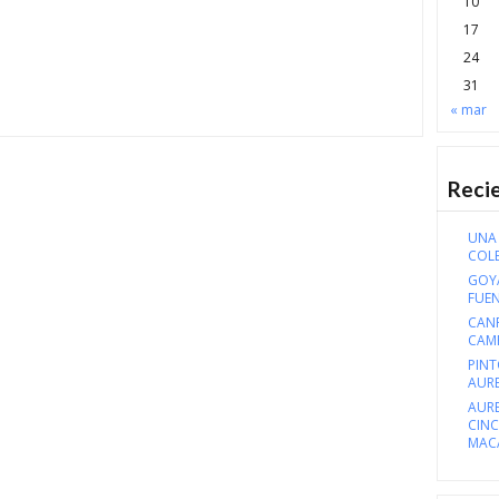
10
17
24
31
« mar
Reci
UNA 
COL
GOYA
FUE
CANF
CAM
PINT
AURE
AURE
CIN
MAC